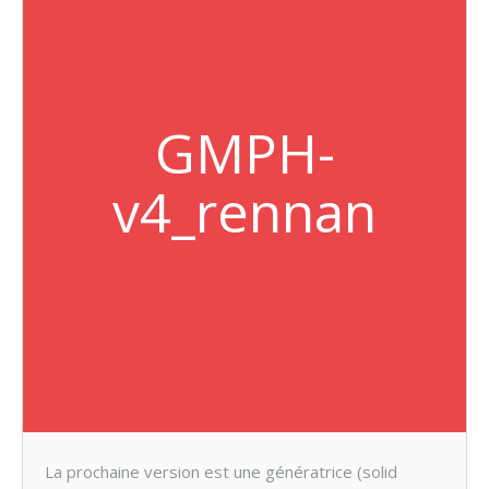
GMPH-
v4_rennan
La prochaine version est une génératrice (solid