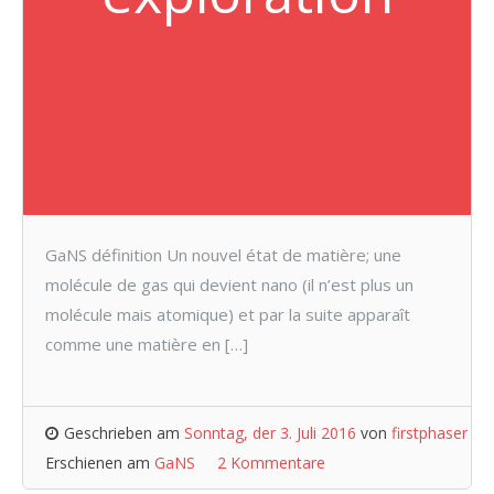
GaNS définition Un nouvel état de matière; une
molécule de gas qui devient nano (il n’est plus un
molécule mais atomique) et par la suite apparaît
comme une matière en […]
Geschrieben am
Sonntag, der 3. Juli 2016
von
firstphaser
Erschienen am
GaNS
2 Kommentare