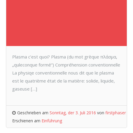
Plasma c’est quoi? Plasma (du mot grèque πλάσμα,
„quleconque formé“) Compréhension conventionnelle
La physiqe conventionnelle nous dit que le plasma
est le quatrième état de la matière: solide, liquide,
gaseuse […]
Geschrieben am
Sonntag, der 3. Juli 2016
von
firstphaser
Erschienen am
Einführung