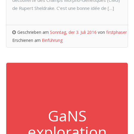
de Rupert Sheldrake. C’est une bonne idée de […]
Geschrieben am
Sonntag, der 3. Juli 2016
von
firstphaser
Erschienen am
Einführung
GaNS
exploration