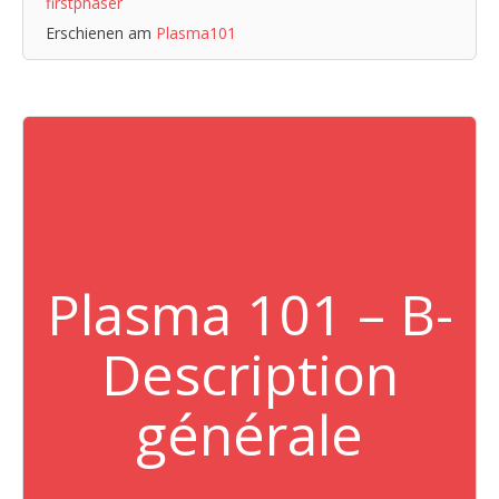
firstphaser
Erschienen am
Plasma101
Plasma 101 – B-
Description
générale