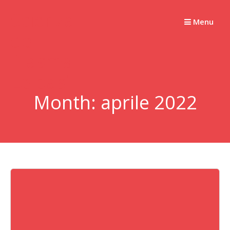
Skip
Scienza
to
Menu
del
content
Plasma –
Le basi
Month:
aprile 2022