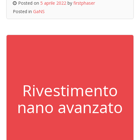
Posted on
5 aprile 2022
by
firstphaser
Posted in
GaNS
Rivestimento
nano avanzato