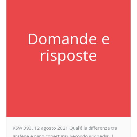
Domande e
risposte
KSW 393, 12 agosto 2021 Qual’é la differenza tra
grafene e nano copertura? Secondo wikipedia: Il