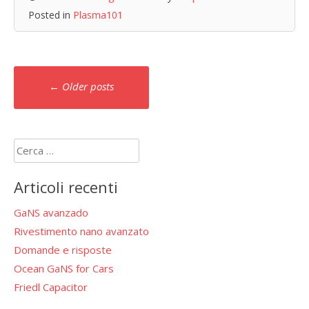
Posted in
Plasma101
Posts
←
Older posts
navigation
Ricerca
per:
Articoli recenti
GaNS avanzado
Rivestimento nano avanzato
Domande e risposte
Ocean GaNS for Cars
Friedl Capacitor