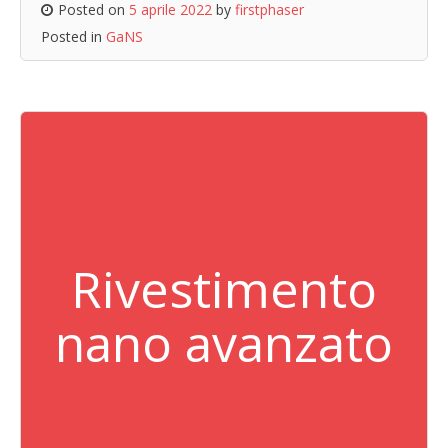
Posted on
5 aprile 2022
by
firstphaser
Posted in
GaNS
Rivestimento
nano avanzato